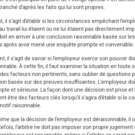
tranché d’après les faits qui lui sont propres.
 il s’agit d’établir si les circonstances empêchant l’emp
au travail lui étaient ou ne lui étaient pas directement im
oit en arriver à une conclusion raisonnable basée sur l
nus après avoir mené une enquête prompte et convenable.
 il s’agit de savoir si l’employeur exerce son pouvoir di
nable. À cette fin, il faut examiner la situation en toute o
des facteurs non pertinents, sans oublier de questions 
ion basée sur des preuves insuffisantes. L’employeur do
te et sérieuse. La façon dont une décision est prise et
nt être des facteurs clés lorsqu’il s’agira d’établir si le c
otif raisonnable.
stime que la décision de l’employeur est déraisonnable, il o
tefois, l’arbitre ne doit pas imposer son propre jugement 
’employeur est raisonnable, même si l’arbitre en serait peu