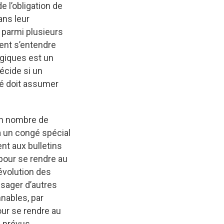
e l’obligation de
ans leur
 parmi plusieurs
lent s’entendre
giques est un
écide si un
yé doit assumer
ain nombre de
 à un congé spécial
nt aux bulletins
 pour se rendre au
’évolution des
isager d’autres
nables, par
our se rendre au
e prévus.