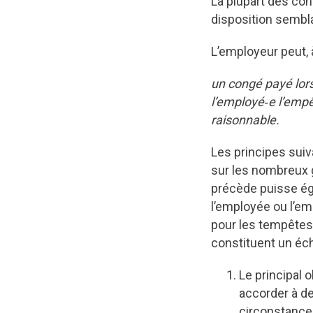
La plupart des co
disposition semblab
L’employeur peut, à
un congé payé lor
l’employé‑e l’empê
raisonnable.
Les principes sui
sur les nombreux gr
précède puisse ég
l’employée ou l’em
pour les tempêtes
constituent un éch
Le principal o
accorder à d
circonstances