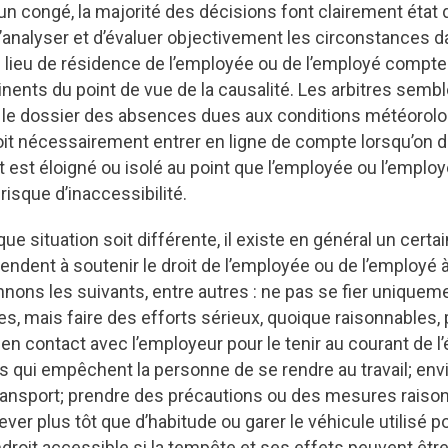
un congé, la majorité des décisions font clairement état d
’analyser et d’évaluer objectivement les circonstances d
 lieu de résidence de l’employée ou de l’employé compte
inents du point de vue de la causalité. Les arbitres semb
e le dossier des absences dues aux conditions météorolo
oit nécessairement entrer en ligne de compte lorsqu’on d
est éloigné ou isolé au point que l’employée ou l’emplo
risque d’inaccessibilité.
ue situation soit différente, il existe en général un cert
tendent à soutenir le droit de l’employée ou de l’employé
nons les suivants, entre autres : ne pas se fier uniqueme
s, mais faire des efforts sérieux, quoique raisonnables,
r en contact avec l’employeur pour le tenir au courant de l
 qui empêchent la personne de se rendre au travail; env
ansport; prendre des précautions ou des mesures raison
ever plus tôt que d’habitude ou garer le véhicule utilisé p
endroit accessible si la tempête et ses effets peuvent êtr