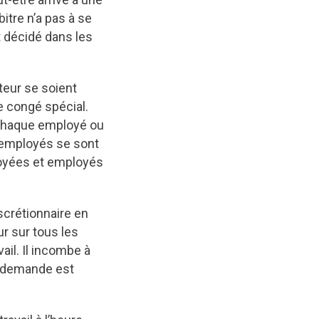
itre n’a pas à se
t décidé dans les
teur se soient
de congé spécial.
e chaque employé ou
 employés se sont
ployées et employés
scrétionnaire en
eur sur tous les
vail. Il incombe à
a demande est