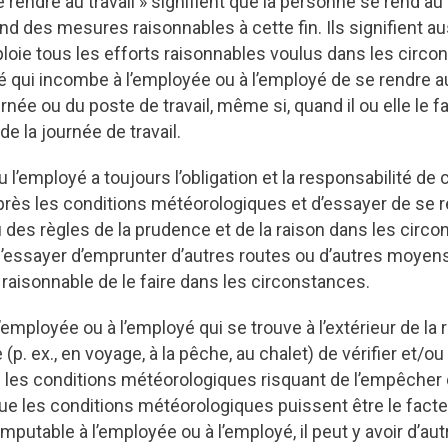
rendre au travail » signifient que la personne se rend au t
nd des mesures raisonnables à cette fin. Ils signifient au
oie tous les efforts raisonnables voulus dans les circo
é qui incombe à l’employée ou à l’employé de se rendre au 
ournée ou du poste de travail, même si, quand il ou elle le fai
de la journée de travail.
 l’employé a toujours l’obligation et la responsabilité de 
 près les conditions météorologiques et d’essayer de se re
des règles de la prudence et de la raison dans les circons
essayer d’emprunter d’autres routes ou d’autres moyens
raisonnable de le faire dans les circonstances.
’employée ou à l’employé qui se trouve à l’extérieur de la 
p. ex., en voyage, à la pêche, au chalet) de vérifier et/ou 
 les conditions météorologiques risquant de l’empêcher 
 que les conditions météorologiques puissent être le facte
mputable à l’employée ou à l’employé, il peut y avoir d’aut