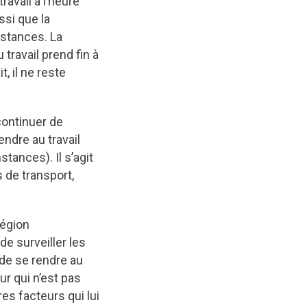
ravail à l’heure
ssi que la
nstances. La
travail prend fin à
t, il ne reste
continuer de
ndre au travail
tances). Il s’agit
 de transport,
région
de surveiller les
de se rendre au
ur qui n’est pas
res facteurs qui lui