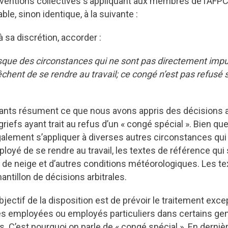
nventions collectives s’appliquant aux membres de l’AF
le, sinon identique, à la suivante :
 sa discrétion, accorder :
sque des circonstances qui ne sont pas directement impu
chent de se rendre au travail; ce congé n’est pas refusé 
vants résument ce que nous avons appris des décisions a
iefs ayant trait au refus d’un « congé spécial ». Bien que
alement s’appliquer à diverses autres circonstances q
ployé de se rendre au travail, les textes de référence qui 
 de neige et d’autres conditions météorologiques. Les t
antillon de décisions arbitrales.
bjectif de la disposition est de prévoir le traitement exce
es employées ou employés particuliers dans certains ge
. C’est pourquoi on parle de « congé spécial ». En derniè