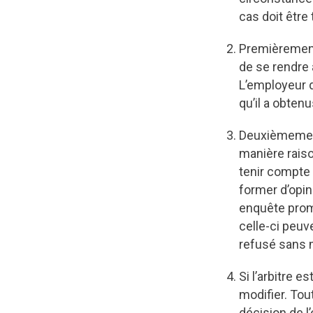
cas doit être 
Premièrement,
de se rendre 
L’employeur d
qu’il a obte
Deuxièmement,
manière raison
tenir compte 
former d’opin
enquête promp
celle-ci peuve
refusé sans m
Si l’arbitre e
modifier. Tou
décision de l