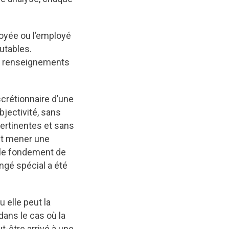
loyée ou l’employé
putables.
es renseignements
scrétionnaire d’une
bjectivité, sans
pertinentes et sans
it mener une
 le fondement de
ongé spécial a été
u elle peut la
dans le cas où la
t-être arrivé à une