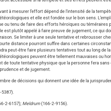
ant à mesurer l’effort dépend de l’intensité de la tempê
téorologiques et elle est fondée sur le bon sens. L’emp
ue ou tenu de faire des efforts héroïques ou téméraires 
 elle est plutôt appelé à faire preuve de jugement, ce qui doi
 raison. Se limiter à une seule tentative et rebrousser ch
ourte distance pourront suffire dans certaines circonst
audra peut-être faire plusieurs tentatives tout au long de la
étéorologiques peuvent être tellement mauvaises ou hor
t de toute tentative physique que la personne fera sans
 prudence et de jugement.
ombre de décisions qui donnent une idée de la jurispruden
-5387).
66-2-6157);
Meldrum
(166-2-9156).