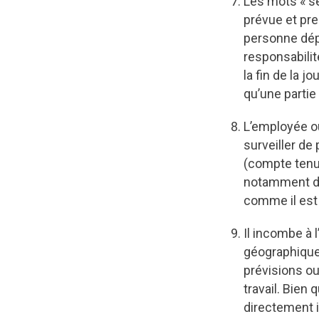
Les mots « se 
prévue et pre
personne dépl
responsabilit
la fin de la j
qu’une partie 
L’employée ou
surveiller de
(compte tenu 
notamment d’
comme il est 
Il incombe à l
géographique (
prévisions ou
travail. Bien
directement i