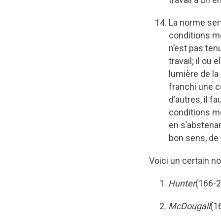
La norme serv
conditions mé
n’est pas ten
travail; il ou
lumière de la
franchi une c
d’autres, il f
conditions m
en s’abstenan
bon sens, de
Voici un certain n
Hunter
(166-2
McDougall
(1