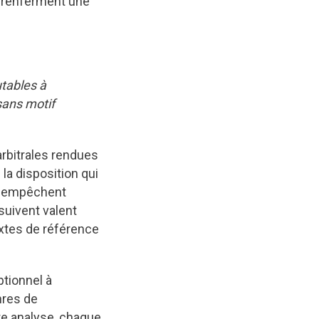
PCrenferment une
tables à
sans motif
rbitrales rendues
 la disposition qui
ui empêchent
suivent valent
extes de référence
ptionnel à
nres de
re analyse, chaque