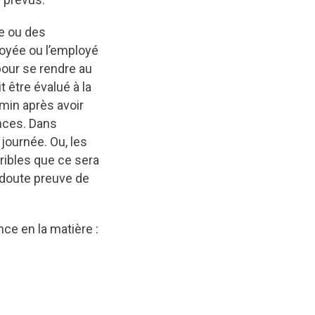
te ou des
loyée ou l’employé
pour se rendre au
t être évalué à la
emin après avoir
ances. Dans
 journée. Ou, les
ribles que ce sera
 doute preuve de
ce en la matière :