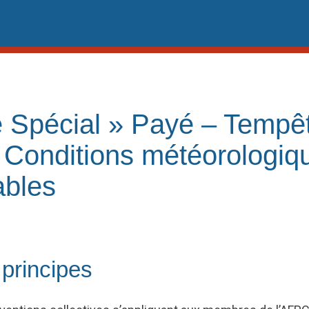
 Spécial » Payé – Tempê
t Conditions météorologiq
ables
principes