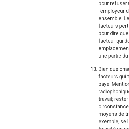
pour refuser 
l’employeur d
ensemble. Le
facteurs pert
pour dire qu
facteur qui d
emplacement 
une partie du 
Bien que chaq
facteurs qui 
payé. Mention
radiophonique
travail; reste
circonstances
moyens de tr
exemple, se l
travail à un 