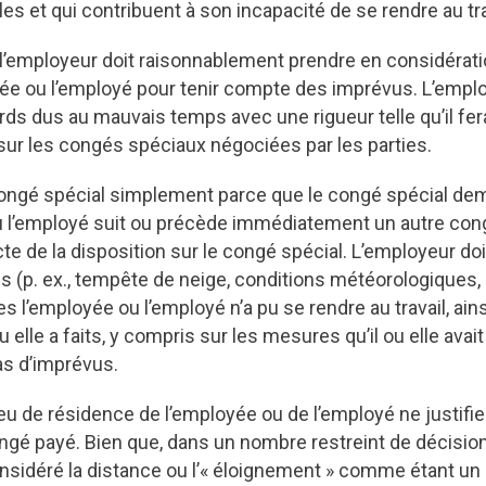
es et qui contribuent à son incapacité de se rendre au tra
l’employeur doit raisonnablement prendre en considératio
yée ou l’employé pour tenir compte des imprévus. L’empl
ards dus au mauvais temps avec une rigueur telle qu’il fe
sur les congés spéciaux négociées par les parties.
ongé spécial simplement parce que le congé spécial de
u l’employé suit ou précède immédiatement un autre con
ecte de la disposition sur le congé spécial. L’employeur do
ns (p. ex., tempête de neige, conditions météorologiques,
es l’employée ou l’employé n’a pu se rendre au travail, ain
ou elle a faits, y compris sur les mesures qu’il ou elle ava
as d’imprévus.
ieu de résidence de l’employée ou de l’employé ne justifie
ngé payé. Bien que, dans un nombre restreint de décision
 considéré la distance ou l’« éloignement » comme étant un