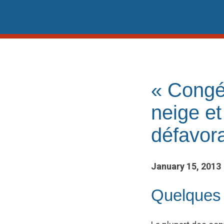
Skip
to
content
« Congé
neige e
défavor
January 15, 2013
Quelques 