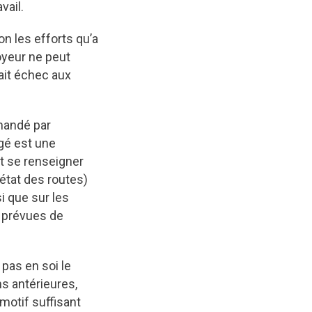
vail.
n les efforts qu’a
oyeur ne peut
rait échec aux
mandé par
gé est une
it se renseigner
 état des routes)
si que sur les
it prévues de
 pas en soi le
s antérieures,
 motif suffisant