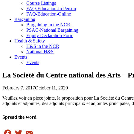
Course Listings
FAQ-Education-In Person
FAQ-Education-Online
Bargaining
Bargaining in the NCR
PSAC-National Bargaining
Equity Declaration Form
Health & Safety
H&S in the NCR
National H&S
Events
Events
La Société du Centre national des Arts – P
February 7, 2017
October 11, 2020
Veuillez voir en pièce jointe, la proposition pour La Société du Centre
adjoints et adjointes, des adjoints principaux et adjointes principales, 
Spread the word
Facebook
Twitter
Email