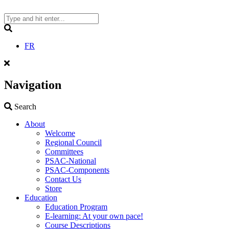
Skip
to
content
Search
FR
Navigation
Search
Search
About
Welcome
Regional Council
Committees
PSAC-National
PSAC-Components
Contact Us
Store
Education
Education Program
E-learning: At your own pace!
Course Descriptions