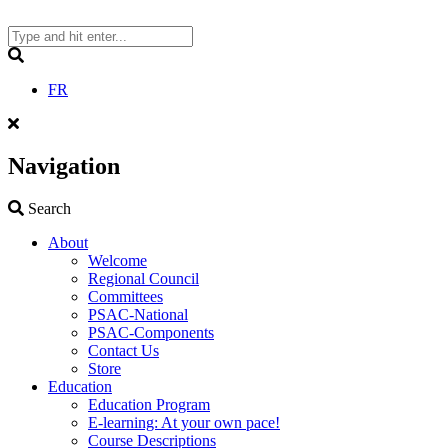
Skip
to
content
Search
FR
Navigation
Search
Search
About
Welcome
Regional Council
Committees
PSAC-National
PSAC-Components
Contact Us
Store
Education
Education Program
E-learning: At your own pace!
Course Descriptions