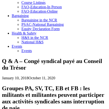
Course Listings
FAQ-Education-In Person
FAQ-Education-Online
Bargaining
Bargaining in the NCR
PSAC-National Bargaining
Equity Declaration Form
Health & Safety
H&S in the NCR
National H&S
Events
Events
Q & A – Congé syndical payé au Conseil
du Trésor
January 10, 2018
October 11, 2020
Groupes PA, SV, TC, EB et FB : les
militants et militantes peuvent participer
aux activités syndicales sans interruption
de paie