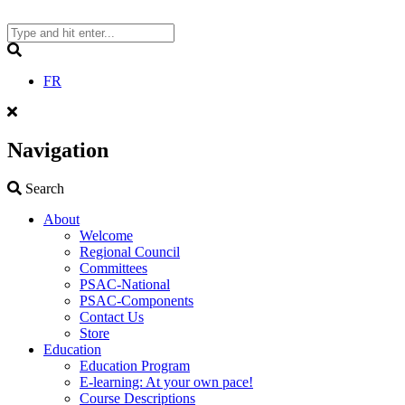
Skip
to
content
Search
FR
Navigation
Search
Search
About
Welcome
Regional Council
Committees
PSAC-National
PSAC-Components
Contact Us
Store
Education
Education Program
E-learning: At your own pace!
Course Descriptions