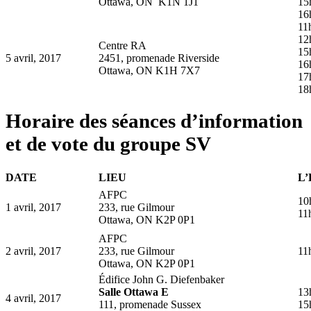
Ottawa, ON K1N 1J1
15
16
11
12
Centre RA
15
5 avril, 2017
2451, promenade Riverside
16
Ottawa, ON K1H 7X7
17
18
Horaire des séances d’information
et de vote du groupe SV
DATE
LIEU
L
AFPC
10
1 avril, 2017
233, rue Gilmour
11
Ottawa, ON K2P 0P1
AFPC
2 avril, 2017
233, rue Gilmour
11
Ottawa, ON K2P 0P1
Édifice John G. Diefenbaker
Salle Ottawa E
13
4 avril, 2017
111, promenade Sussex
15