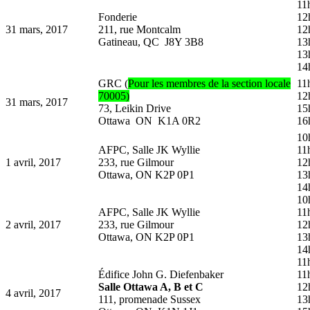
11
Fonderie
12
31 mars, 2017
211, rue Montcalm
12
Gatineau, QC J8Y 3B8
13
13
14
GRC (
Pour les membres de la section locale
11
70005)
12
31 mars, 2017
73, Leikin Drive
15
Ottawa ON K1A 0R2
16
10
AFPC, Salle JK Wyllie
11
1 avril, 2017
233, rue Gilmour
12
Ottawa, ON K2P 0P1
13
14
10
AFPC, Salle JK Wyllie
11
2 avril, 2017
233, rue Gilmour
12
Ottawa, ON K2P 0P1
13
14
11
Édifice John G. Diefenbaker
11
Salle Ottawa A, B et C
12
4 avril, 2017
111, promenade Sussex
13