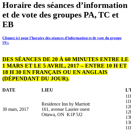
Horaire des séances d’information
et de vote des groupes PA, TC et
EB
Cliquez ici pour l’horaire des séances d’information et de vote du groupe
SV»
DES SÉANCES DE 20 À 60 MINUTES ENTRE LE
1 MARS ET LE 5 AVRIL, 2017 – ENTRE 10 H ET
18 H 30 EN FRANÇAIS OU EN ANGLAIS
(DÉPENDANT DU JOUR).
DATE
LIEU
L
11
11
Residence Inn by Marriott
12
30 mars, 2017
161, avenue Laurier ouest
12
Ottawa, ON K1P 5J2
13
13
11