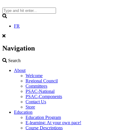
Skip
to
content
Search
FR
Navigation
Search
Search
About
Welcome
Regional Council
Committees
PSAC-National
PSAC-Components
Contact Us
Store
Education
Education Program
E-learning: At your own pace!
Course Descriptions