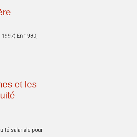
ère
l 1997) En 1980,
mes et les
uité
té salariale pour