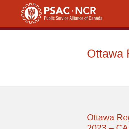
Skip
to
content
Ottawa 
Ottawa Re
2023 – C