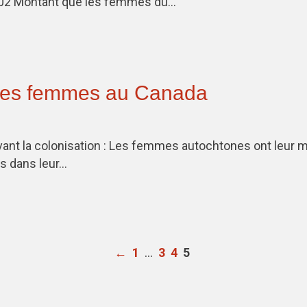
102 Montant que les femmes du…
 des femmes au Canada
ant la colonisation : Les femmes autochtones ont leur mo
ns dans leur…
…
←
1
3
4
5